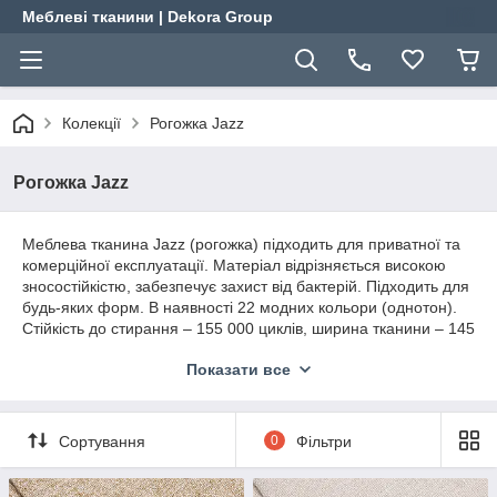
Меблеві тканини | Dekora Group
Колекції
Рогожка Jazz
Рогожка Jazz
Меблева тканина Jazz (рогожка) підходить для приватної та
комерційної експлуатації. Матеріал відрізняється високою
зносостійкістю, забезпечує захист від бактерій. Підходить для
будь-яких форм. В наявності 22 модних кольори (однотон).
Стійкість до стирання – 155 000 циклів, ширина тканини – 145
см, довжина рулону – 50 м, щільність – 470 г/м², склад –
Показати все
100% поліестер.
Dekora Group пропонує меблеві, інтер’єрні та оббивні
тканини гуртом та на відріз зі складу у Львові. Замовлення
Сортування
0
Фільтри
приймаються в онлайн-режимі та за телефоном. Відріз – від
10 см. Працюємо зі спеціалістами з перетяжки меблів,
дизайнерами, меблевими салонами. Відправляємо матеріал