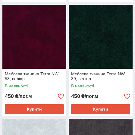
Меблева тканина Terra NW
Меблева тканина Terra NW
58, велюр
39, велюр
В наявності
В наявності
450
450
₴/пог.м
₴/пог.м
Купити
Купити