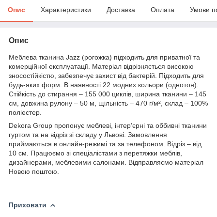
Опис
Характеристики
Доставка
Оплата
Умови п
Опис
Меблева тканина Jazz (рогожка) підходить для приватної та
комерційної експлуатації. Матеріал відрізняється високою
зносостійкістю, забезпечує захист від бактерій. Підходить для
будь-яких форм. В наявності 22 модних кольори (однотон).
Стійкість до стирання – 155 000 циклів, ширина тканини – 145
см, довжина рулону – 50 м, щільність – 470 г/м², склад – 100%
поліестер.
Dekora Group пропонує меблеві, інтер’єрні та оббивні тканини
гуртом та на відріз зі складу у Львові. Замовлення
приймаються в онлайн-режимі та за телефоном. Відріз – від
10 см. Працюємо зі спеціалістами з перетяжки меблів,
дизайнерами, меблевими салонами. Відправляємо матеріал
Новою поштою.
Приховати