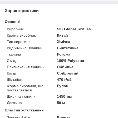
Характеристики
Основні
Виробник
SIC Global Textiles
Країна виробник
Китай
Тип сировини
Хімічна
Вид хімічної тканини
Синтетична
Тканина
Рогожа
Склад
100% Polyester
Призначення тканини
Оббивна
Колір
Сріблястий
Щільність
470 г/м2
Форма сировини, що
Рулон
поставляється
Ширина тканини
1450 мм
Довжина
50 м
Властивості тканини
Зносостійкість
Висока