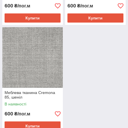
600
600
₴/пог.м
₴/пог.м
Купити
Купити
Меблева тканина Cremona
85, шеніл
В наявності
600
₴/пог.м
Купити