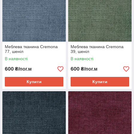
Меблева тканина Cremona
Меблева тканина Cremona
77, шеніл
39, шеніл
В наявності
В наявності
600
600
₴/пог.м
₴/пог.м
Купити
Купити