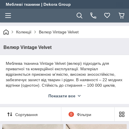
Меблеві тканини | Dekora Group
Колекції
Велюр Vintage Velvet
Велюр Vintage Velvet
Меблева тканина Vintage Velvet (велюр) підходить для
приватної та комерційної експлуатації. Матеріал
відрізняється приємною м'якістю, високою зносостійкістю,
забезпечує захист від тварин і рідин. В наявності – 22 модних
відтінки (однотон). Стійкість до стирання – 100 000 циклів,
ширина тканини 142 см, довжина рулону – 50 м, щільність –
Показати все
340 г/м2, склад – 100% поліестер.
Dekora Group пропонує меблеві, інтер'єрні та оббивні
тканини оптом і на відріз зі складу у Львові. Замовлення
Сортування
0
Фільтри
приймаються в режимі онлайн і по телефону. Відріз – від 10
див. Працюємо з фахівцями з перетяжки меблів,
дизайнерами, меблевими салонами. Відправляємо матеріал