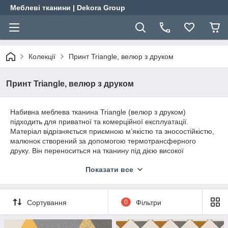
Меблеві тканини | Dekora Group
Колекції
Принт Triangle, велюр з друком
Принт Triangle, велюр з друком
Набивна меблева тканина Triangle (велюр з друком)
підходить для приватної та комерційної експлуатації.
Матеріал відрізняється приємною м’якістю та зносостійкістю,
малюнок створений за допомогою термотрансферного
друку. Він переноситься на тканину під дією високої
температури і преса за допомогою зміни стану барвника
Показати все
відразу з твердого на газоподібне, минаючи рідку
фазу. Даний процес дозволяє відбитку глибоко проникати в
мікроструктуру волокон тканини. Малюнок фактично не
фарбує тканину, а глибоко закарбовується в ній. Завдяки
Сортування
0
Фільтри
методу термотрансферного друку можна отримати найбільш
яскраві і насичені кольори, які відповідають стабільним і