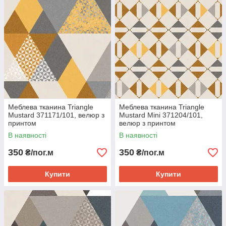
зносостійким характеристикам тканини.
Стійкість до стирання – 210 000 циклів, ширина тканини – 142
см, довжина рулону – 50 м, щільність – 355 г/м², склад –
100% поліестер.
Dekora Group пропонує меблеві, інтер’єрні та оббивні
тканини гуртом та на відріз зі складу у Львові. Замовлення
приймаються в онлайн-режимі та за телефоном. Відріз – від
10 см. Працюємо зі спеціалістами з перетяжки меблів,
дизайнерами, меблевими салонами. Відправляємо матеріал
Новою поштою.
Меблева тканина Triangle
Меблева тканина Triangle
Mustard 371171/101, велюр з
Mustard Mini 371204/101,
принтом
велюр з принтом
В наявності
В наявності
350
350
₴/пог.м
₴/пог.м
Купити
Купити