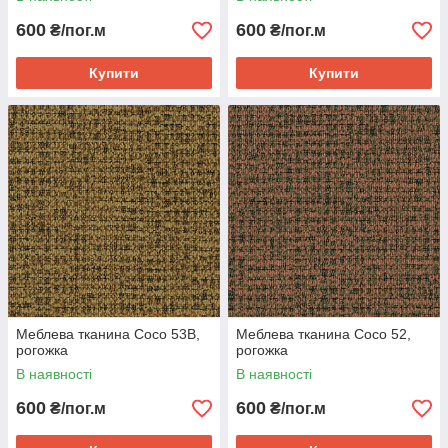
600
600
₴/пог.м
₴/пог.м
Купити
Купити
Меблева тканина Coco 53B,
Меблева тканина Coco 52,
рогожка
рогожка
В наявності
В наявності
600
600
₴/пог.м
₴/пог.м