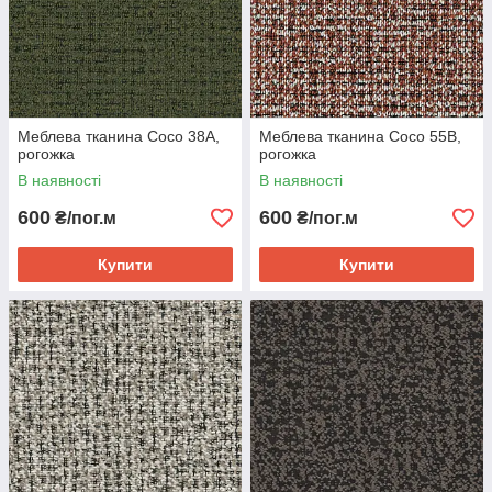
Меблева тканина Coco 38A,
Меблева тканина Coco 55B,
рогожка
рогожка
В наявності
В наявності
600
600
₴/пог.м
₴/пог.м
Купити
Купити