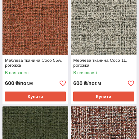
Меблева тканина Coco 55A,
Меблева тканина Coco 11,
рогожка
рогожка
В наявності
В наявності
600
600
₴/пог.м
₴/пог.м
Купити
Купити