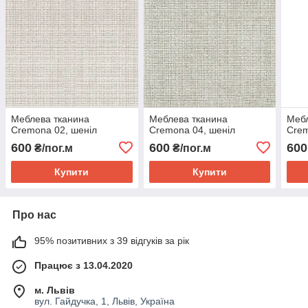
Меблева тканина
Меблева тканина
Мебл
Cremona 02, шеніл
Cremona 04, шеніл
Crem
600
600
600
₴/пог.м
₴/пог.м
Купити
Купити
Про нас
95% позитивних з 39 відгуків за рік
Працює з 13.04.2020
м. Львів
вул. Гайдучка, 1, Львів, Україна