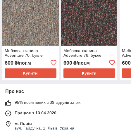
Меблева тканина
Меблева тканина
Мебл
Adventure 70, букле
Adventure 78, букле
Adve
600
600
600
₴/пог.м
₴/пог.м
Купити
Купити
Про нас
95% позитивних з 39 відгуків за рік
Працює з 13.04.2020
м. Львів
вул. Гайдучка, 1, Львів, Україна