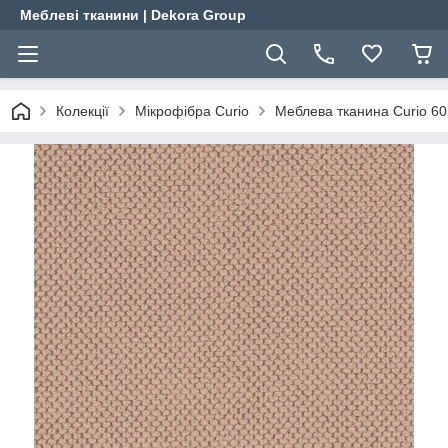
Меблеві тканини | Dekora Group
Колекції
Мікрофібра Curio
Меблева тканина Curio 60