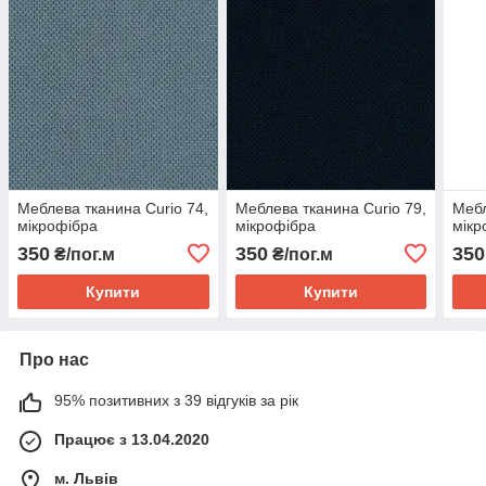
Меблева тканина Curio 74,
Меблева тканина Curio 79,
Мебл
мікрофібра
мікрофібра
мікр
350
350
350
₴/пог.м
₴/пог.м
Купити
Купити
Про нас
95% позитивних з 39 відгуків за рік
Працює з 13.04.2020
м. Львів