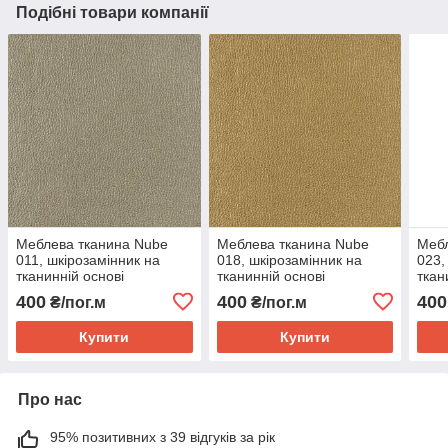
Подібні товари компанії
Меблева тканина Nube
Меблева тканина Nube
Мебл
011, шкірозамінник на
018, шкірозамінник на
023,
тканинній основі
тканинній основі
ткан
400
400
400
₴/пог.м
₴/пог.м
Купити
Купити
Про нас
95% позитивних з 39 відгуків за рік