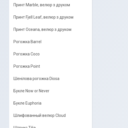
Принт Marble, велюр з друком
Принт Fjell Leaf, велюр з друком
Принт Oceana, велюр з друком
Рогожка Barrel
Рогожка Coco
Рогожка Point
Шенілова рогожка Diosa
Букле Now or Never
Букле Euphoria
Шлифованный велюр Cloud
Штрукс Tilia