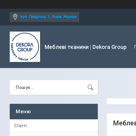
вул. Гайдучка, 1, Львів, Україна
Меблеві тканини | Dekora Group
Меблев
Статті