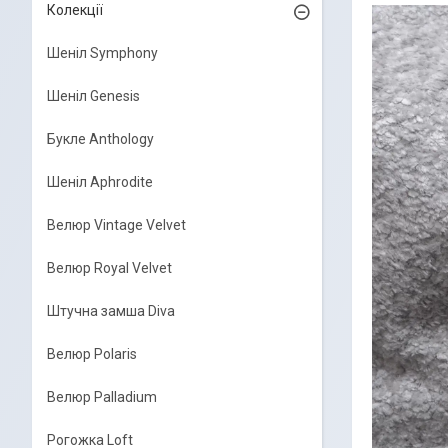
Колекції
Шеніл Symphony
Шеніл Genesis
Букле Anthology
Шеніл Aphrodite
Велюр Vintage Velvet
Велюр Royal Velvet
Штучна замша Diva
Велюр Polaris
Велюр Palladium
Рогожка Loft