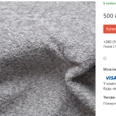
В наявн
500 
Купи
+380 (9
Львів |
У компа
будь-я
поверн