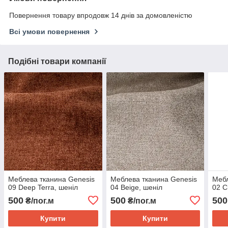
Повернення товару впродовж 14 днів за домовленістю
Всі умови повернення
Подібні товари компанії
Меблева тканина Genesis
Меблева тканина Genesis
Мебл
09 Deep Terra, шеніл
04 Beige, шеніл
02 C
500
500
500
₴/пог.м
₴/пог.м
Купити
Купити