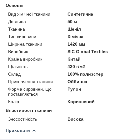
Основні
Вид хімічної тканини
Синтетична
Довжина
50 м
Тканина
Шеніл
Тип сировини
Хімічна
Ширина тканини
1420 мм
Виробник
SIC Global Textiles
Країна виробник
Китай
Щільність
430 г/м2
Склад
100% полиэстер
Призначення тканини
Оббивна
Форма сировини, що
Рулон
поставляється
Колір
Коричневий
Властивості тканини
Зносостійкість
Висока
Приховати