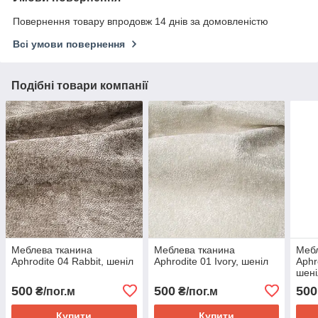
Повернення товару впродовж 14 днів за домовленістю
Всі умови повернення
Подібні товари компанії
Меблева тканина
Меблева тканина
Мебл
Aphrodite 04 Rabbit, шеніл
Aphrodite 01 Ivory, шеніл
Aphr
шені
500
500
500
₴/пог.м
₴/пог.м
Купити
Купити