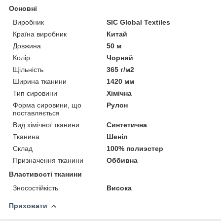
Основні
Виробник
SIC Global Textiles
Країна виробник
Китай
Довжина
50 м
Колір
Чорний
Щільність
365 г/м2
Ширина тканини
1420 мм
Тип сировини
Хімічна
Форма сировини, що
Рулон
поставляється
Вид хімічної тканини
Синтетична
Тканина
Шеніл
Склад
100% полиэстер
Призначення тканини
Оббивна
Властивості тканини
Зносостійкість
Висока
Приховати