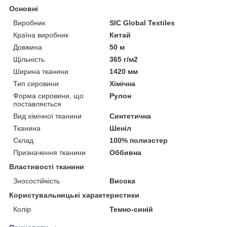
Основні
Виробник
SIC Global Textiles
Країна виробник
Китай
Довжина
50 м
Щільність
365 г/м2
Ширина тканини
1420 мм
Тип сировини
Хімічна
Форма сировини, що
Рулон
поставляється
Вид хімічної тканини
Синтетична
Тканина
Шеніл
Склад
100% полиэстер
Призначення тканини
Оббивна
Властивості тканини
Зносостійкість
Висока
Користувальницькі характеристики
Колір
Темно-синій