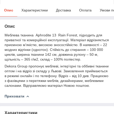
Опис
Характеристики
Доставка
Оплата
Умови п
Опис
Меблева тканина Aphrodite 13 Rain Forest, підходить для
приватної та комерційної експлуатації. Матеріал відрізняється
приємною м'якістю, високою зносостійкістю. В наявності – 22
модних відтінки (однотон). Стійкість до стирання – 100 000
циклів, ширина тканини 142 см, довжина рулону – 50 м,
щільність – 365 г/м2, склад – 100% поліестер.
Dekora Group пропонує меблеві, інтер'єрні та оббивні тканини
оптом і на відріз зі складу у Львові. Замовлення приймаються
в режимі онлайн і по телефону. Відріз – від 10 див. Працюємо
з фахівцями з перетяжки меблів, дизайнерами, меблевими
салонами. Відправляємо матеріал Новою поштою.
Приховати
Характеристики