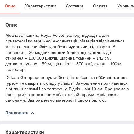
Опис
Характеристики
Доставка
Оплата
Умови п
Опис
Меблева тканина Royal Velvet (велюр) підходить для
приватної і комерційної експлуатації. Матеріал відрізняється
м’якістю, зносостійкість, забезпечує захист від тварин. В
наявності – 20 модних відтінки (однотон). Стійкість до
стирання – 100 000 циклів, ширина тканини – 142 см,
довжина рулону – 50 м, щільність – 370 г/м², склад – 100%
поліестер.
Dekora Group пропонує меблеві, інтер’єрні та оббивні тканини
гуртом і на відріз зі складу у Львові. Замовлення приймаються
в онлайн режимі і по телефону. Відріз – від 10 см. Працюємо з
фахівцями з перетяжки меблів, дизайнерами, меблевими
салонами. Відправляємо матеріал Новою поштою.
Приховати
Характеристики