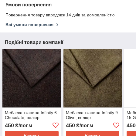
Умови повернення
Повернення товару впродовж 14 днів за домовленістю
Всі умови повернення
Подібні товари компанії
Меблева тканина Infinity 6
Меблева тканина Infinity 9
Мебл
Chocolate, велюр
Olive, велюр
15 G
450
450
450
₴/пог.м
₴/пог.м
Купити
Купити