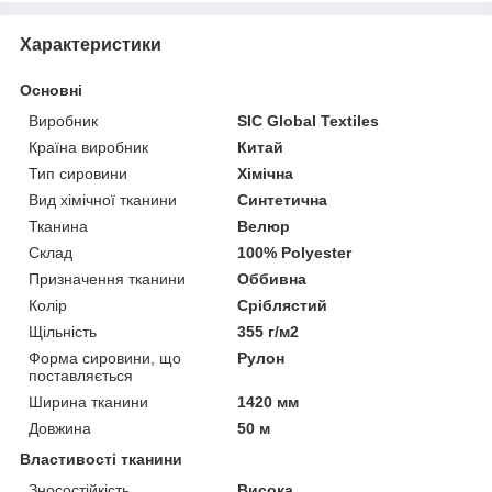
Характеристики
Основні
Виробник
SIC Global Textiles
Країна виробник
Китай
Тип сировини
Хімічна
Вид хімічної тканини
Синтетична
Тканина
Велюр
Склад
100% Polyester
Призначення тканини
Оббивна
Колір
Сріблястий
Щільність
355 г/м2
Форма сировини, що
Рулон
поставляється
Ширина тканини
1420 мм
Довжина
50 м
Властивості тканини
Зносостійкість
Висока