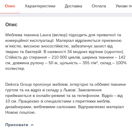
Опис
Характеристики
Доставка
Оплата
Умови п
Опис
Меблева тканина Laura (велюр) підходить для приватної та
комерційної експлуатації. Матеріал відрізняється приємною
м’якістю, високою зносостійкістю, забезпечує захист від
тварин та бактерій. В наявності 34 модних відтінки (однотон).
Стійкість до стирання – 210 000 циклів, ширина тканини – 142
см, довжина рулону – 50 м, щільність – 355 г/м², склад – 100%
поліестер.
Dekora Group пропонує меблеві, інтер’єрні та оббивні тканини
гуртом та на відріз зі складу у Львові. Замовлення
приймаються в онлайн-режимі та за телефоном. Відріз – від
10 см. Працюємо зі спеціалістами з перетяжки меблів,
дизайнерами, меблевими салонами. Відправляємо матеріал
Новою поштою.
Приховати