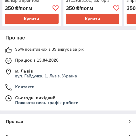
велюр з принтом
371193/3101, велюр з
з пр
принтом
350
350
350
₴/пог.м
₴/пог.м
Купити
Купити
Про нас
95% позитивних з 39 відгуків за рік
Працює з 13.04.2020
м. Львів
вул. Гайдучка, 1, Львів, Україна
Контакти
Сьогодні вихідний
Показати весь графік роботи
Про нас