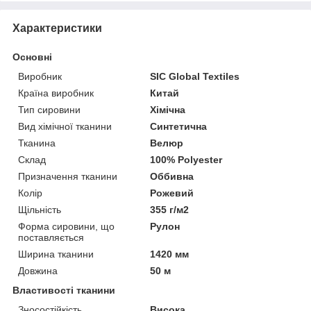
Характеристики
Основні
Виробник
SIC Global Textiles
Країна виробник
Китай
Тип сировини
Хімічна
Вид хімічної тканини
Синтетична
Тканина
Велюр
Склад
100% Polyester
Призначення тканини
Оббивна
Колір
Рожевий
Щільність
355 г/м2
Форма сировини, що
Рулон
поставляється
Ширина тканини
1420 мм
Довжина
50 м
Властивості тканини
Зносостійкість
Висока