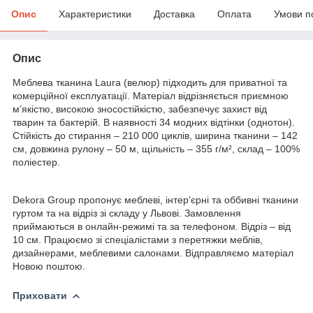
Опис
Характеристики
Доставка
Оплата
Умови п
Опис
Меблева тканина Laura (велюр) підходить для приватної та
комерційної експлуатації. Матеріал відрізняється приємною
м’якістю, високою зносостійкістю, забезпечує захист від
тварин та бактерій. В наявності 34 модних відтінки (однотон).
Стійкість до стирання – 210 000 циклів, ширина тканини – 142
см, довжина рулону – 50 м, щільність – 355 г/м², склад – 100%
поліестер.
Dekora Group пропонує меблеві, інтер’єрні та оббивні тканини
гуртом та на відріз зі складу у Львові. Замовлення
приймаються в онлайн-режимі та за телефоном. Відріз – від
10 см. Працюємо зі спеціалістами з перетяжки меблів,
дизайнерами, меблевими салонами. Відправляємо матеріал
Новою поштою.
Приховати