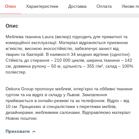
Опис
Характеристики
Доставка
Оплата
Умови п
Опис
Меблева тканина Laura (велюр) підходить для приватної та
комерційної експлуатації. Матеріал відрізняється приємною
м’якістю, високою зносостійкістю, забезпечує захист від
тварин та бактерій. В наявності 34 модних відтінки (однотон).
Стійкість до стирання – 210 000 циклів, ширина тканини – 142
см, довжина рулону – 50 м, щільність – 355 г/м², склад – 100%
поліестер.
Dekora Group пропонує меблеві, інтер’єрні та оббивні тканини
гуртом та на відріз зі складу у Львові. Замовлення
приймаються в онлайн-режимі та за телефоном. Відріз – від
10 см. Працюємо зі спеціалістами з перетяжки меблів,
дизайнерами, меблевими салонами. Відправляємо матеріал
Новою поштою.
Приховати