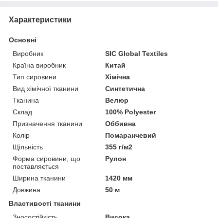
Характеристики
Основні
Виробник
SIC Global Textiles
Країна виробник
Китай
Тип сировини
Хімічна
Вид хімічної тканини
Синтетична
Тканина
Велюр
Склад
100% Polyester
Призначення тканини
Оббивна
Колір
Помаранчевий
Щільність
355 г/м2
Форма сировини, що
Рулон
поставляється
Ширина тканини
1420 мм
Довжина
50 м
Властивості тканини
Зносостійкість
Висока