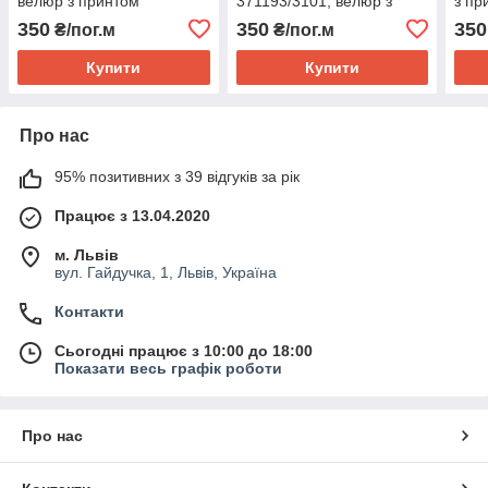
велюр з принтом
371193/3101, велюр з
з пр
принтом
350
350
350
₴/пог.м
₴/пог.м
Купити
Купити
Про нас
95% позитивних з 39 відгуків за рік
Працює з 13.04.2020
м. Львів
вул. Гайдучка, 1, Львів, Україна
Контакти
Сьогодні працює з 10:00 до 18:00
Показати весь графік роботи
Про нас