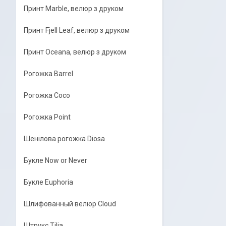
Принт Marble, велюр з друком
Принт Fjell Leaf, велюр з друком
Принт Oceana, велюр з друком
Рогожка Barrel
Рогожка Coco
Рогожка Point
Шенілова рогожка Diosa
Букле Now or Never
Букле Euphoria
Шлифованный велюр Cloud
Штрукс Tilia