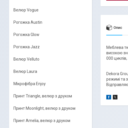
Велюр Vogue
Рогожка Austin
Опис
Рогожка Glow
Рогожка Jazz
Меблева тк
високою зно
000 циклів,
Велюр Velluto
Велюр Laura
Dekora Grou
режимі та 
Мікрофібра Enjoy
Відправляє
Принт Triangle, велюр з друком
Принт Moonlight, велюр з друком
Принт Amelia, велюр з друком