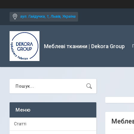
вул. Гайдучка, 1, Львів, Україна
Меблеві тканини | Dekora Group
Меблев
Статті