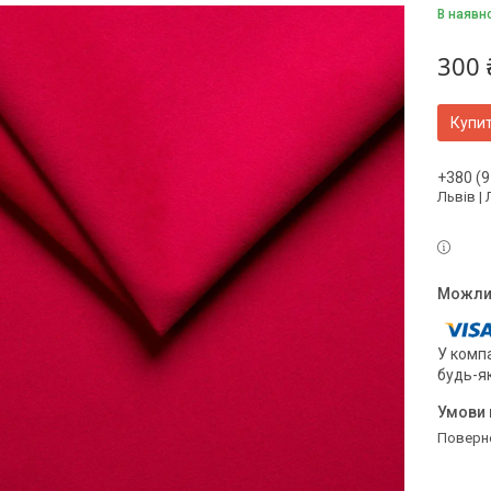
В наявн
300 
Купи
+380 (9
Львів |
У компа
будь-я
поверн