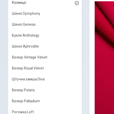
Колекції
Шеніл Symphony
Шеніл Genesis
Букле Anthology
Шеніл Aphrodite
Велюр Vintage Velvet
Велюр Royal Velvet
Штучна замша Diva
Велюр Polaris
Велюр Palladium
Рогожка Loft