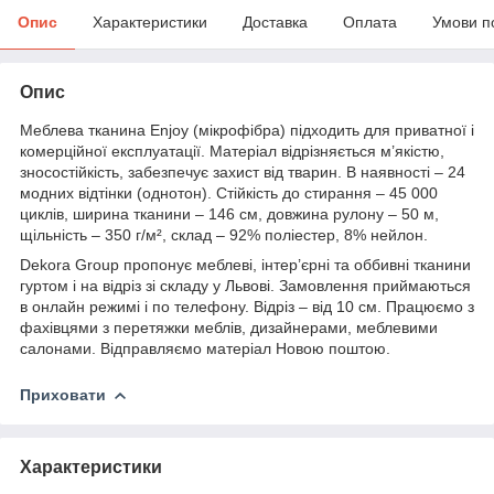
Опис
Характеристики
Доставка
Оплата
Умови п
Опис
Меблева тканина Enjoy (мікрофібра) підходить для приватної і
комерційної експлуатації. Матеріал відрізняється м’якістю,
зносостійкість, забезпечує захист від тварин. В наявності – 24
модних відтінки (однотон). Стійкість до стирання – 45 000
циклів, ширина тканини – 146 см, довжина рулону – 50 м,
щільність – 350 г/м², склад – 92% поліестер, 8% нейлон.
Dekora Group пропонує меблеві, інтер’єрні та оббивні тканини
гуртом і на відріз зі складу у Львові. Замовлення приймаються
в онлайн режимі і по телефону. Відріз – від 10 см. Працюємо з
фахівцями з перетяжки меблів, дизайнерами, меблевими
салонами. Відправляємо матеріал Новою поштою.
Приховати
Характеристики