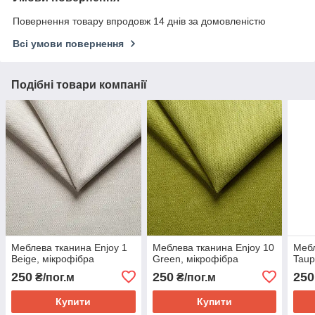
Повернення товару впродовж 14 днів за домовленістю
Всі умови повернення
Подібні товари компанії
Меблева тканина Enjoy 1
Меблева тканина Enjoy 10
Мебл
Beige, мікрофібра
Green, мікрофібра
Taup
250
250
250
₴/пог.м
₴/пог.м
Купити
Купити