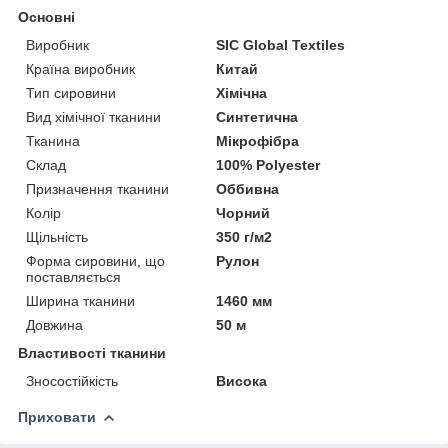
Основні
Виробник
SIC Global Textiles
Країна виробник
Китай
Тип сировини
Хімічна
Вид хімічної тканини
Синтетична
Тканина
Мікрофібра
Склад
100% Polyester
Призначення тканини
Оббивна
Колір
Чорний
Щільність
350 г/м2
Форма сировини, що
Рулон
поставляється
Ширина тканини
1460 мм
Довжина
50 м
Властивості тканини
Зносостійкість
Висока
Приховати