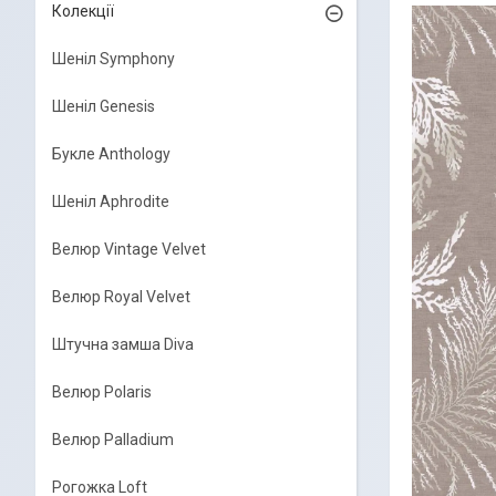
Колекції
Шеніл Symphony
Шеніл Genesis
Букле Anthology
Шеніл Aphrodite
Велюр Vintage Velvet
Велюр Royal Velvet
Штучна замша Diva
Велюр Polaris
Велюр Palladium
Рогожка Loft