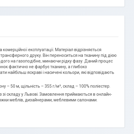
 комерційної експлуатації. Матеріал відрізняється
трансферного друку. Він переноситься на тканину під дією
рдого на газоподібне, минаючи рідку фазу. Даний процес
юнок фактично не фарбує тканину, а глибоко
и найбільш яскраві і насичені кольори, які відповідають
у – 50 м, щільність – 355 г/м², склад – 100% поліестер.
різ зі складу у Львові. Замовлення приймаються в онлайн-
етяжки меблів, дизайнерами, меблевими салонами.