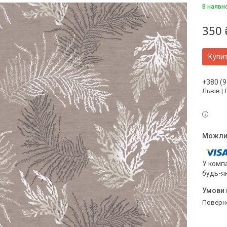
В наявн
350 
Купи
+380 (9
Львів |
У компа
будь-я
поверн