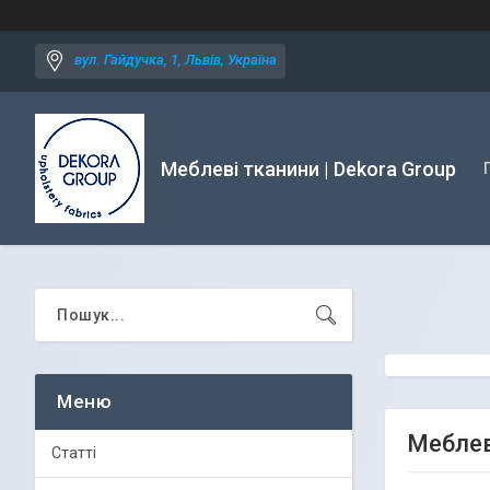
вул. Гайдучка, 1, Львів, Україна
Меблеві тканини | Dekora Group
Меблев
Статті