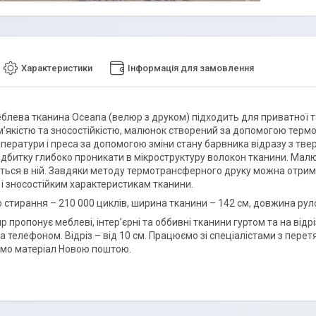
Характеристики
Інформація для замовлення
блева тканина Oceana (велюр з друком) підходить для приватної та
’якістю та зносостійкістю, малюнок створений за допомогою термо
мператури і преса за допомогою зміни стану барвника відразу з тве
ідбитку глибоко проникати в мікроструктуру волокон тканини. Мал
ться в ній. Завдяки методу термотрансферного друку можна отримат
 і зносостійким характеристикам тканини.
о стирання – 210 000 циклів, ширина тканини – 142 см, довжина рулон
p пропонує меблеві, інтер’єрні та оббивні тканини гуртом та на від
за телефоном. Відріз – від 10 см. Працюємо зі спеціалістами з пер
мо матеріал Новою поштою.