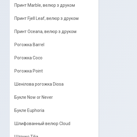
Принт Marble, велюр з друком
Принт Fjell Leaf, велюр з друком
Принт Oceana, велюр з друком
Рогожка Barrel
Рогожка Coco
Рогожка Point
Шенілова рогожка Diosa
Букле Now or Never
Букле Euphoria
Шлифованный велюр Cloud
Штрукс Tilia