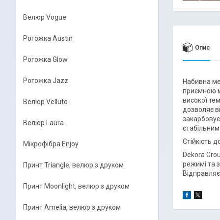
Велюр Vogue
Рогожка Austin
Опис
Рогожка Glow
Рогожка Jazz
Набивна ме
приємною м
високої те
Велюр Velluto
дозволяє в
закарбовує
Велюр Laura
стабільним
Стійкість д
Мікрофібра Enjoy
Dekora Grou
режимі та 
Принт Triangle, велюр з друком
Відправляє
Принт Moonlight, велюр з друком
Принт Amelia, велюр з друком