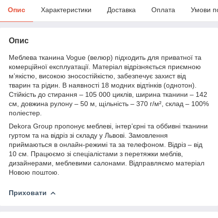
Опис
Характеристики
Доставка
Оплата
Умови п
Опис
Меблева тканина Vogue (велюр) підходить для приватної та
комерційної експлуатації. Матеріал відрізняється приємною
м’якістю, високою зносостійкістю, забезпечує захист від
тварин та рідин. В наявності 18 модних відтінків (однотон).
Стійкість до стирання – 105 000 циклів, ширина тканини – 142
см, довжина рулону – 50 м, щільність – 370 г/м², склад – 100%
поліестер.
Dekora Group пропонує меблеві, інтер’єрні та оббивні тканини
гуртом та на відріз зі складу у Львові. Замовлення
приймаються в онлайн-режимі та за телефоном. Відріз – від
10 см. Працюємо зі спеціалістами з перетяжки меблів,
дизайнерами, меблевими салонами. Відправляємо матеріал
Новою поштою.
Приховати