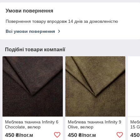
Умови повернення
Повернення товару впродовж 14 днів за домовленістю
Всі умови повернення
Подібні товари компанії
Меблева тканина Infinity 6
Меблева тканина Infinity 9
Мебл
Chocolate, велюр
Olive, велюр
15 G
450
450
450
₴/пог.м
₴/пог.м