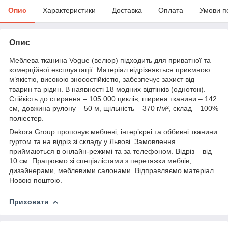
Опис
Характеристики
Доставка
Оплата
Умови п
Опис
Меблева тканина Vogue (велюр) підходить для приватної та
комерційної експлуатації. Матеріал відрізняється приємною
м’якістю, високою зносостійкістю, забезпечує захист від
тварин та рідин. В наявності 18 модних відтінків (однотон).
Стійкість до стирання – 105 000 циклів, ширина тканини – 142
см, довжина рулону – 50 м, щільність – 370 г/м², склад – 100%
поліестер.
Dekora Group пропонує меблеві, інтер’єрні та оббивні тканини
гуртом та на відріз зі складу у Львові. Замовлення
приймаються в онлайн-режимі та за телефоном. Відріз – від
10 см. Працюємо зі спеціалістами з перетяжки меблів,
дизайнерами, меблевими салонами. Відправляємо матеріал
Новою поштою.
Приховати