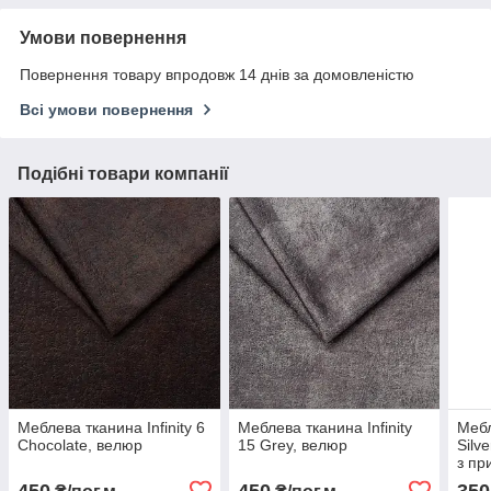
Умови повернення
Повернення товару впродовж 14 днів за домовленістю
Всі умови повернення
Подібні товари компанії
Меблева тканина Infinity 6
Меблева тканина Infinity
Мебл
Chocolate, велюр
15 Grey, велюр
Silv
з пр
450
450
350