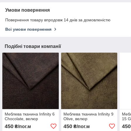
Умови повернення
Повернення товару впродовж 14 днів за домовленістю
Всі умови повернення
Подібні товари компанії
Меблева тканина Infinity 6
Меблева тканина Infinity 9
Мебл
Chocolate, велюр
Olive, велюр
15 G
450
450
450
₴/пог.м
₴/пог.м