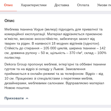
Опис
Характеристики
Доставка
Оплата
Умови п
Опис
Меблева тканина Vogue (велюр) підходить для приватної та
комерційної експлуатації. Матеріал відрізняється приємною
м’якістю, високою зносостійкістю, забезпечує захист від
тварин та рідин. В наявності 18 модних відтінків (однотон).
Стійкість до стирання – 105 000 циклів, ширина тканини – 142
см, довжина рулону – 50 м, щільність – 370 г/м², склад – 100%
поліестер.
Dekora Group пропонує меблеві, інтер’єрні та оббивні тканини
гуртом та на відріз зі складу у Львові. Замовлення
приймаються в онлайн-режимі та за телефоном. Відріз – від
10 см. Працюємо зі спеціалістами з перетяжки меблів,
дизайнерами, меблевими салонами. Відправляємо матеріал
Новою поштою.
Приховати