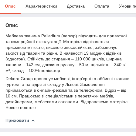
Опис
Характеристики
Доставка
Оплата
Умови п
Опис
Меблева тканина Palladium (велюр) підходить для приватної
та комерційної експлуатації. Матеріал відрізняється
приємною м’якістю, високою зносостійкістю, забезпечує
захист від тварин та рідин. В наявності 19 модних відтінків
(однотон). Стійкість до стирання – 110 000 циклів, ширина
тканини – 142 см, довжина рулону – 50 м, щільність – 340 г/
м², склад – 100% поліестер.
Dekora Group пропонує меблеві, інтер’єрні та оббивні тканини
гуртом та на відріз зі складу у Львові. Замовлення
приймаються в онлайн-режимі та за телефоном. Відріз – від
10 см. Працюємо зі спеціалістами з перетяжки меблів,
дизайнерами, меблевими салонами. Відправляємо матеріал
Новою поштою.
Приховати