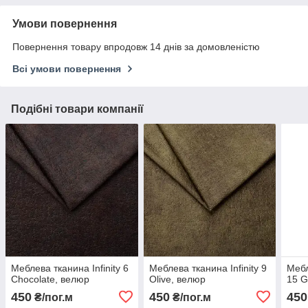
Умови повернення
Повернення товару впродовж 14 днів за домовленістю
Всі умови повернення
Подібні товари компанії
Меблева тканина Infinity 6
Меблева тканина Infinity 9
Мебл
Chocolate, велюр
Olive, велюр
15 G
450
450
450
₴/пог.м
₴/пог.м