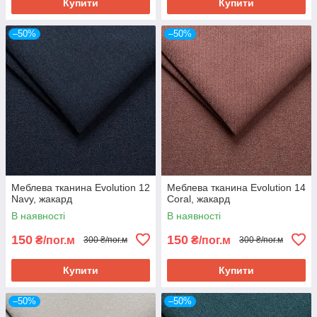
Купити
Купити
–50%
–50%
Меблева тканина Evolution 12
Меблева тканина Evolution 14
Navy, жакард
Coral, жакард
В наявності
В наявності
150
150
₴/пог.м
₴/пог.м
300 ₴/пог.м
300 ₴/пог.м
Купити
Купити
–50%
–50%