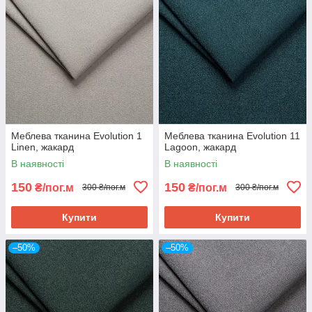
Меблева тканина Evolution 1
Меблева тканина Evolution 11
Linen, жакард
Lagoon, жакард
В наявності
В наявності
150
150
₴/пог.м
₴/пог.м
300 ₴/пог.м
300 ₴/пог.м
Купити
Купити
–50%
–50%