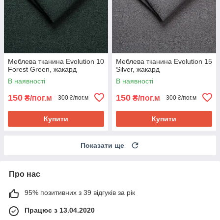
Меблева тканина Evolution 10
Меблева тканина Evolution 15
Forest Green, жакард
Silver, жакард
В наявності
В наявності
150
150
₴/пог.м
₴/пог.м
300 ₴/пог.м
300 ₴/пог.м
Купити
Купити
Показати ще
Про нас
95% позитивних з 39 відгуків за рік
Працює з 13.04.2020