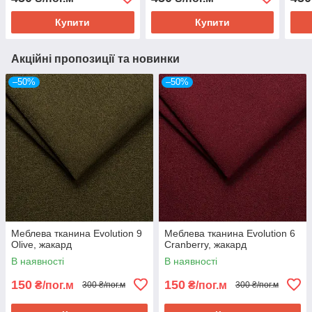
Купити
Купити
Акційні пропозиції та новинки
–50%
–50%
Меблева тканина Evolution 9
Меблева тканина Evolution 6
Olive, жакард
Cranberry, жакард
В наявності
В наявності
150
150
₴/пог.м
₴/пог.м
300 ₴/пог.м
300 ₴/пог.м