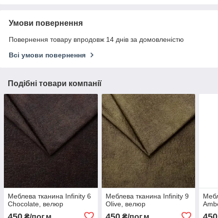
Умови повернення
Повернення товару впродовж 14 днів за домовленістю
Всі умови повернення
Подібні товари компанії
Меблева тканина Infinity 6
Меблева тканина Infinity 9
Мебл
Chocolate, велюр
Olive, велюр
Ambe
450
450
450
₴/пог.м
₴/пог.м