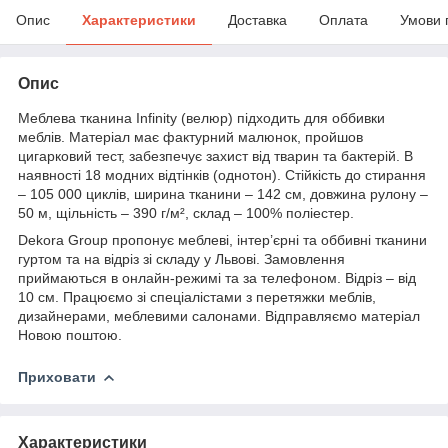
Опис
Характеристики
Доставка
Оплата
Умови 
Опис
Меблева тканина Infinity (велюр) підходить для оббивки
меблів. Матеріал має фактурний малюнок, пройшов
цигарковий тест, забезпечує захист від тварин та бактерій. В
наявності 18 модних відтінків (однотон). Стійкість до стирання
– 105 000 циклів, ширина тканини – 142 см, довжина рулону –
50 м, щільність – 390 г/м², склад – 100% поліестер.
Dekora Group пропонує меблеві, інтер’єрні та оббивні тканини
гуртом та на відріз зі складу у Львові. Замовлення
приймаються в онлайн-режимі та за телефоном. Відріз – від
10 см. Працюємо зі спеціалістами з перетяжки меблів,
дизайнерами, меблевими салонами. Відправляємо матеріал
Новою поштою.
Приховати
Характеристики