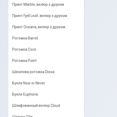
Принт Marble, велюр з друком
Принт Fjell Leaf, велюр з друком
Принт Oceana, велюр з друком
Рогожка Barrel
Рогожка Coco
Рогожка Point
Шенілова рогожка Diosa
Букле Now or Never
Букле Euphoria
Шлифованный велюр Cloud
Штрукс Tilia