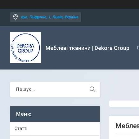
вул. Гайдучка, 1, Львів, Україна
Меблеві тканини | Dekora Group
Меблев
Статті