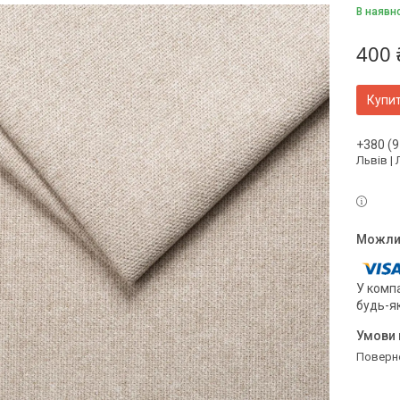
В наявн
400 
Купи
+380 (9
Львів |
У компа
будь-я
поверн