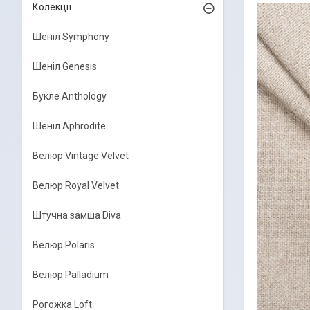
Колекції
Шеніл Symphony
Шеніл Genesis
Букле Anthology
Шеніл Aphrodite
Велюр Vintage Velvet
Велюр Royal Velvet
Штучна замша Diva
Велюр Polaris
Велюр Palladium
Рогожка Loft